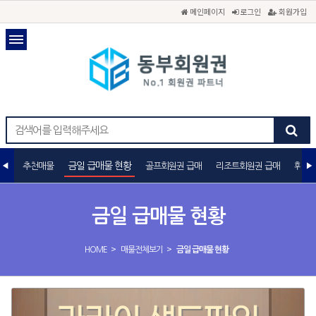
메인페이지
로그인
회원가입
금일 급매물 현황
추천매물
골프회원권 급매
리조트회원권 급매
휘트니
금일 급매물 현황
>
>
HOME
매물전체보기
금일 급매물 현황