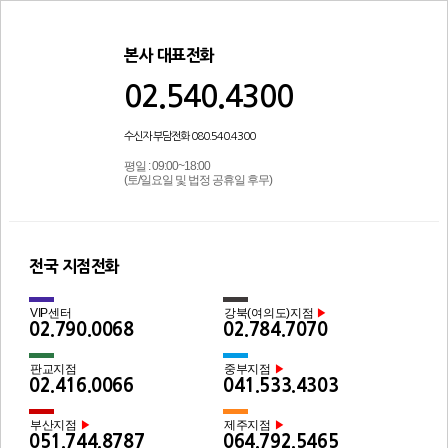
본사 대표전화
02.540.4300
수신자 부담전화 080.540.4300
평일 : 09:00~18:00
(토/일요일 및 법정 공휴일 후무)
전국 지점전화
VIP센터
강북(여의도)지점
▶
02.790.0068
02.784.7070
판교지점
중부지점
▶
02.416.0066
041.533.4303
부산지점
제주지점
▶
▶
051.744.8787
064.792.5465