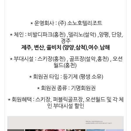
* 운영회사
: (주) 소노호텔리조트
* 체인
: 비발디파크(홍천) ,델리노(설악) ,양평, 단양,
경주
제주, 변산, 쏠비치 (양양,삼척),여수
,
남해
* 부대시설
: 스키장(홍천) , 골프장(설악,홍천) , 오션
월드(홍천)
* 회원권 타입
: 등기제 (평생 소유)
* 회원권 종류
: 기명회원권
* 회원혜택
: 스키장, 퍼블릭골프장, 오션월드 및 각 체
인 부대시설 할인