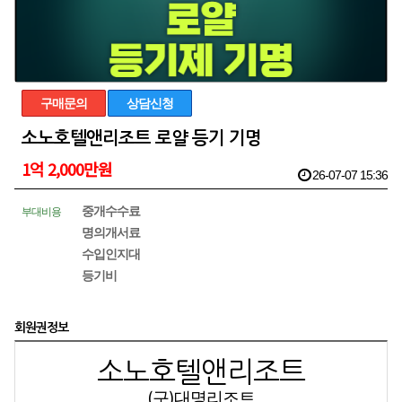
구매문의
상담신청
소노호텔앤리조트 로얄 등기 기명
1억 2,000만원
26-07-07 15:36
중개수수료
부대비용
명의개서료
수입인지대
등기비
회원권정보
소노호텔앤리조트
(구)대명리조트