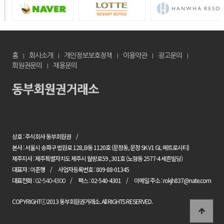
홈
회사소개
개인정보보호정책
이용약관
광고문의
회원권문의
채용문의
상호 : 주식회사 동부회원권
본사 : 서울시 송파구 법원로 128, B동 1120호 (문정동, 문정 SK V1 GL 메트로시티)
제주지사 : 제주특별자치도 제주시 월랑로59 , 301호 (노형동 2577-4 세흔빌딩)
대표자 : 이준행
사업자등록번호 : 809-88-01345
대표전화 :
팩스 : 02-540-4301
이메일 주소 : rokjh837@nate.com
02-540-4300
COPYRIGHTⓒ2013 동부회원권거래소. All RIGHTS RESERVED.