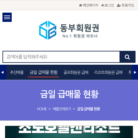
메인페이지
로그인
회원가입
금일 급매물 현황
추천매물
골프회원권 급매
리조트회원권 급매
휘트니
금일 급매물 현황
>
>
HOME
매물전체보기
금일 급매물 현황