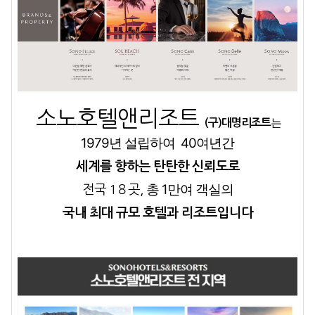
소노호텔앤리조트
는
(구)대명리조트
1979년 설립하여
40여년간
세계를 향하는 탄탄한 신뢰도로
총 1만여 객실의
전국 1８곳,
국내 최대 규모 호텔과 리조트입니다