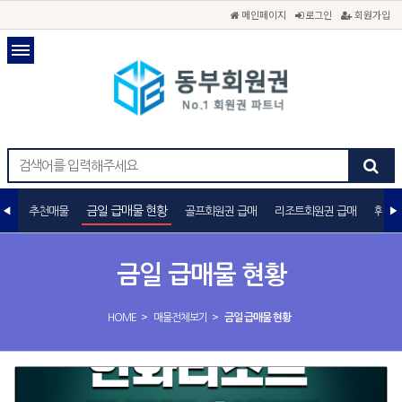
메인페이지
로그인
회원가입
금일 급매물 현황
추천매물
골프회원권 급매
리조트회원권 급매
휘트니
금일 급매물 현황
>
>
HOME
매물전체보기
금일 급매물 현황