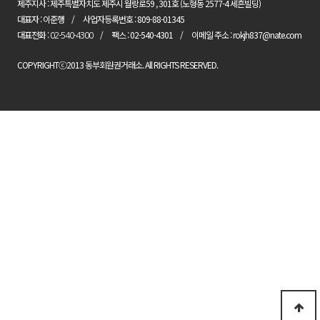
제주지사 : 제주특별자치도 제주시 월랑로59 , 301호 (노형동 2577-4 세흔빌딩)
대표자 : 이준행
사업자등록번호 : 809-88-01345
대표전화 :
팩스 : 02-540-4301
이메일 주소 : rokjh837@nate.com
02-540-4300
COPYRIGHTⓒ2013 동부회원권거래소. All RIGHTS RESERVED.