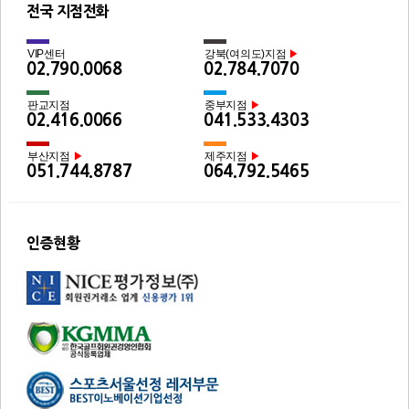
전국 지점전화
VIP센터
강북(여의도)지점
▶
02.790.0068
02.784.7070
판교지점
중부지점
▶
02.416.0066
041.533.4303
부산지점
제주지점
▶
▶
051.744.8787
064.792.5465
인증현황