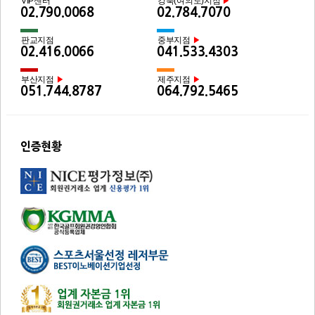
VIP센터
강북(여의도)지점
▶
02.790.0068
02.784.7070
판교지점
중부지점
▶
02.416.0066
041.533.4303
부산지점
제주지점
▶
▶
051.744.8787
064.792.5465
인증현황