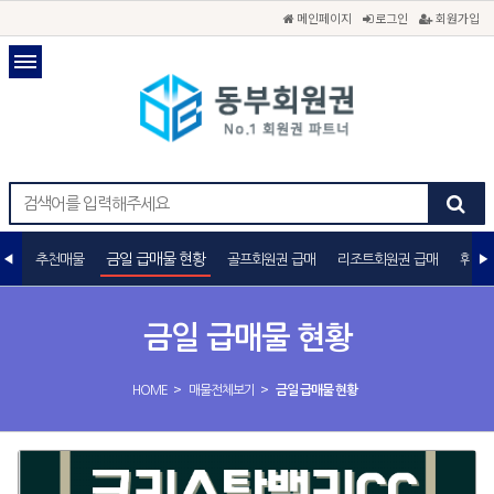
메인페이지
로그인
회원가입
금일 급매물 현황
추천매물
골프회원권 급매
리조트회원권 급매
휘트니
금일 급매물 현황
>
>
HOME
매물전체보기
금일 급매물 현황