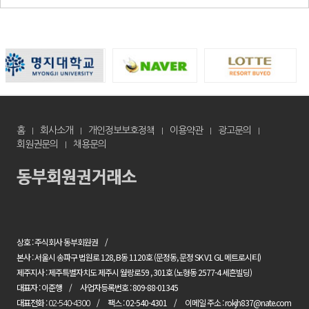
홈
회사소개
개인정보보호정책
이용약관
광고문의
회원권문의
채용문의
상호 : 주식회사 동부회원권
본사 : 서울시 송파구 법원로 128, B동 1120호 (문정동, 문정 SK V1 GL 메트로시티)
제주지사 : 제주특별자치도 제주시 월랑로59 , 301호 (노형동 2577-4 세흔빌딩)
대표자 : 이준행
사업자등록번호 : 809-88-01345
대표전화 :
팩스 : 02-540-4301
이메일 주소 : rokjh837@nate.com
02-540-4300