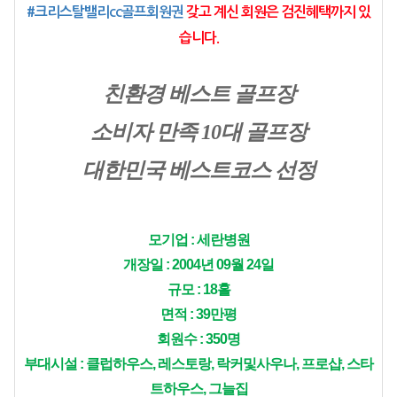
#크리스탈밸리cc골프회원권
 갖고 계신 회원은 검진혜택까지 있
습니다.
친환경 베스트 골프장
소비자 만족 10대 골프장
대한민국 베스트코스 선정
모기업 : 세란병원
개장일 : 2004년 09월 24일
규모 : 18홀
면적 : 39만평
회원수 : 350명
부대시설 : 클럽하우스, 레스토랑, 락커및사우나, 프로샵, 스타
트하우스, 그늘집