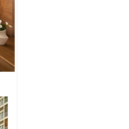
은화삼
일반(분16000)
17200
이스트밸리
일반
219000
이포
일반
2700
인천국제
일반
9900
자유
일반
27600
제일
일반
26100
중부
중부 일반
15900
지산
일반
41400
지산
주중(남자)
18400
천룡
일반
25800
천룡
주중
5200
청평마이다스밸리
일반
45000
청평마이다스밸리
주중
27000
캐슬렉스서울
가족분담금
13000
캐슬렉스제주
골프텔(분3900)
3800
코리아
일반
16700
코리아
주주
41800
크리스탈밸리
무기명(분3억)
32200