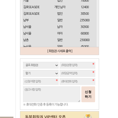
기흥
법인
78000
김포SEASIDE
개인 남자
12400
김포SEASIDE
법인
38500
남부
일반
235000
남서울
남자
30300
남서울
여자
60000
남촌
일반
230000
뉴서울
일반
45000
[ 회원권 시세표 출력 ]
뉴스프링빌
개인(분12000)
21500
뉴스프링빌
주중가족(분5000)
6900
뉴스프링빌
주중개인(분3000)
4300
뉴코리아
남자
23700
뉴코리아
여자
49000
대구
일반 정회원
16500
신청
도고
일반
2100
하기
동래베네스트
일반
17500
※ 휴대전화 인증 후 등록이 가능합니다.
동부산
일반(분14000)
27500
라데나
일반
11500