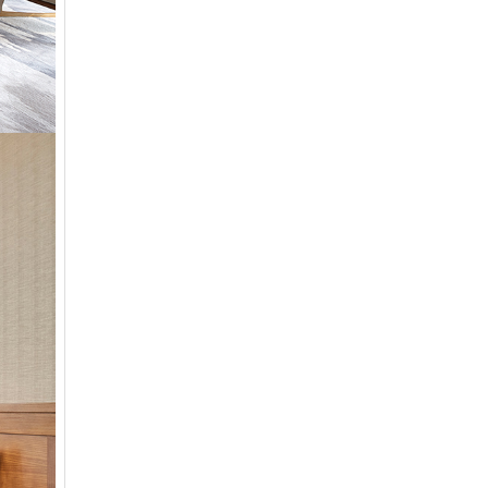
아시아나
주중가족
20000
아시아나
주중개인
15900
아시아드
일반
48700
안성
남자
6100
안성베네스트
VIP(분13000)
20300
안성베네스트
VIP(분15000)
25300
안성베네스트
주중(분2500)
8400
양주
일반
11700
에버리스
로얄
19700
에이원
일반
39900
엘리시안강촌
VIP 분2억(개인)
28200
엘리시안강촌
일반 분8000(개인)
10500
여주
주식
4800
오라cc
일반
12400
오크밸리
분25000
25300
용평
1차,2차
19900
우정힐스
일반
49500
유성
일반
4800