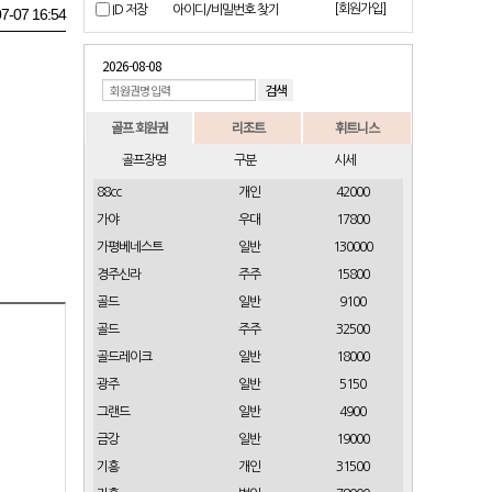
[회원가입]
ID 저장
아이디/비밀번호 찾기
7-07 16:54
2026-08-08
골프 회원권
리조트
휘트니스
골프장명
구분
시세
88cc
개인
42000
가야
우대
17800
가평베네스트
일반
130000
경주신라
주주
15800
골드
일반
9100
골드
주주
32500
골드레이크
일반
18000
광주
일반
5150
그랜드
일반
4900
금강
일반
19000
기흥
개인
31500