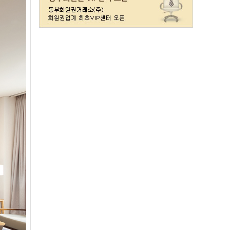
레이크사이드
일반(개인)
107000
레이크우드
일반(개인)
10000
레이크우드
프리빌리지(개인)
22000
렉스필드
일반
121000
롯데스카이힐 제주
일반
37300
리베라
일반
4300
발리오스
VIP
29800
발리오스
일반
14900
블루원용인cc
일반
27000
비에이비스타cc
3억무기
32000
서원밸리
일반
47500
솔모로
일반
9200
솔모로
플러스
24100
송추
일반
79500
수원
주권
31400
스카이밸리
일반(2500)
3800
신원
일반
98800
아시아나
일반
84600