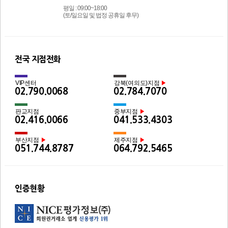
평일 : 09:00~18:00
(토/일요일 및 법정 공휴일 후무)
전국 지점전화
VIP센터
강북(여의도)지점
▶
02.790.0068
02.784.7070
판교지점
중부지점
▶
02.416.0066
041.533.4303
부산지점
제주지점
▶
▶
051.744.8787
064.792.5465
인증현황