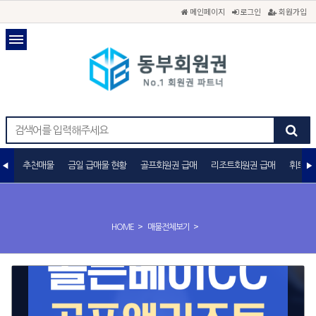
메인페이지
로그인
회원가입
추천매물
금일 급매물 현황
골프회원권 급매
리조트회원권 급매
휘트니
>
>
HOME
매물전체보기