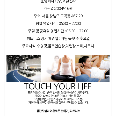
운영회사 : (주)호텔신라
개관일:2004년 6월
주소: 서울 강남구 도곡동 467-29
평일 영업시간 : 05:30 ~ 22:00
주말 및 공휴일 영업시간 : 05:30 ~ 22:00
휘트니스 정기 휴관일 : 매월 둘쨋 주 수요일
주요시설: 수영장,골프연습장,체련장,스파,사우나
TOUCH YOUR LIFE
트랙에 들어서는 순간 일상의 복잡한 상념이 사라진다.
가슴이 탁 트이는 높은 천정과 신선한 공기
다양한 최신식 헬스기구와 최고의 서비스를
자연 아래서 받는듯한 상쾌함까지 준비되어 있습니다.
첨단시설과 여유로운 분위기, 피트니스