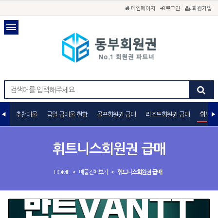
메인페이지
로그인
회원가입
휘트니
추천매물
금일 급매물 현황
골프회원권 급매
리조트회원권 급매
휘트니스회원권 급매
>
>
HOME
매물전체보기
휘트니스회원권 급매