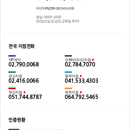
수신자 부담전화 080.540.4300
평일 : 09:00~18:00
(토/일요일 및 법정 공휴일 후무)
전국 지점전화
VIP센터
강북(여의도)지점
▶
02.790.0068
02.784.7070
판교지점
중부지점
▶
02.416.0066
041.533.4303
부산지점
제주지점
▶
▶
051.744.8787
064.792.5465
인증현황