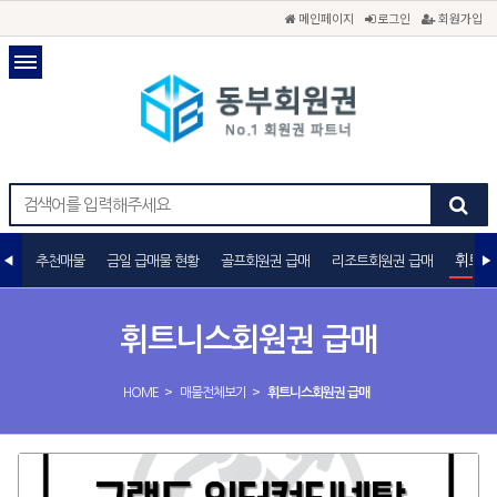
메인페이지
로그인
회원가입
휘트니
추천매물
금일 급매물 현황
골프회원권 급매
리조트회원권 급매
휘트니스회원권 급매
>
>
HOME
매물전체보기
휘트니스회원권 급매