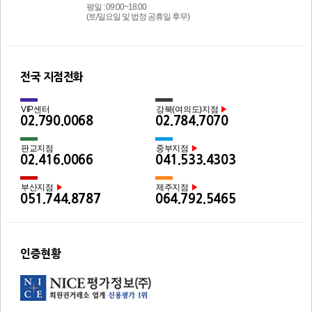
평일 : 09:00~18:00
(토/일요일 및 법정 공휴일 후무)
전국 지점전화
VIP센터
강북(여의도)지점
▶
02.790.0068
02.784.7070
판교지점
중부지점
▶
02.416.0066
041.533.4303
부산지점
제주지점
▶
▶
051.744.8787
064.792.5465
인증현황