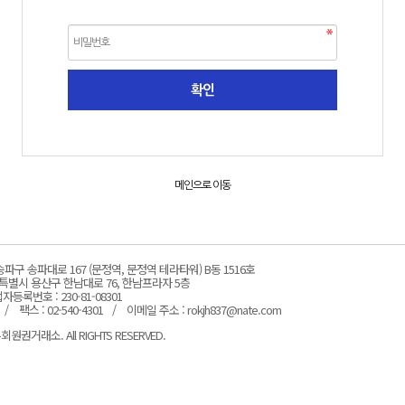
메인으로 이동
파구 송파대로 167 (문정역, 문정역 테라타워) B동 1516호
서울특별시 용산구 한남대로 76, 한남프라자 5층
자등록번호 : 230-81-08301
팩스 : 02-540-4301
이메일 주소 : rokjh837@nate.com
회원권거래소. All RIGHTS RESERVED.