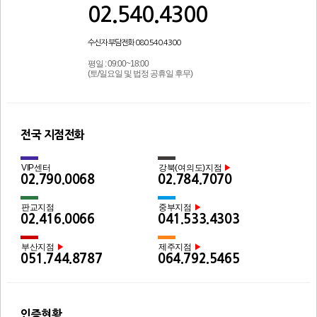
02.540.4300
수신자 부담전화 080.540.4300
평일 : 09:00~18:00
(토/일요일 및 법정 공휴일 후무)
전국 지점전화
VIP센터
강북(여의도)지점
▶
02.790.0068
02.784.7070
판교지점
중부지점
▶
02.416.0066
041.533.4303
부산지점
제주지점
▶
▶
051.744.8787
064.792.5465
인증현황