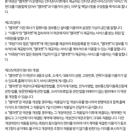
본 약관은 “엠마켓”이 운영하는 인터넷사이트에서 제공하는 인터넷 관련 서비스(이하 “서비스”라
한다)를 이용함에 있어서 “엠마켓”과 이용자의 권리, 의무 및 책임사항을 규정함을 목적으로 합니
다.
제2조(정의)
1. “엠마켓” 이란 회사가 컴퓨터등 정보통신 설비를 이용하여 설정한 가상의 공간을 말합니다.
2. "이용자"란 “엠마켓”에 접속하여 이 약관에 따라 “엠마켓”이 제공하는 서비스를 받는 회원 및
비회원을 말합니다.
3. "회원"이라 함은 “엠마켓”에 개인정보를 제공하여 회원등록을 한 자로서, “엠마켓”의 정보를 지
속적으로 제공받으며, “엠마켓”가 제공하는 서비스를 계속적으로 이용할 수 있는 자를 말합니다.
4. "비회원"이라 함은 회원에 가입하지 않고 “엠마켓”이 제공하는 서비스를 이용하는 자를 말합니
다.
제3조(약관의 명시와 개정)
1. “엠마켓”은 이 약관의 내용과 상호, 소재지, 대표자의 성명, 고유번호, 연락처 등을 이용자가 알
수 있도록 홈페이지의 초기 서비스화면에 게시합니다.
2. “엠마켓”은 약관의규제등에관한법률, 전자거래기본법, 전자서명법, 정보통신망이용촉진등에
관한 법률, 방문판매등에 관한 법률, 소비자보호법 등 관련 법을 위배하지 않는 범위에서 이 약관
을 개정할 수 있습니다.
3. “엠마켓”은 약관을 개정할 경우에는 적용일자 및 개정사유를 명시하여 현행약관과 함께 홈페
이지의 초기화면에 그 적용일자 7일 이전부터 적용일자 전일까지 공지합니다.
4. “엠마켓”은 약관을 개정할 경우에는 그 개정약관은 그 적용일자 이후에 체결되는 계약에만 적
용되고 그 이전에 이미 체결된 계약에 대해서는 개정전의 약관조항이 그대로 적용됩니다. 다만
개정약관의 적용을 원하는 회원의 동의절차의 편의를 위하여 이미 계약을 체결한 이용자가 동조
제 3항의 공지에도 불구하고 개정약관 조항의 적용을 받지 않기를 원한다는 이의를 표시하지 않