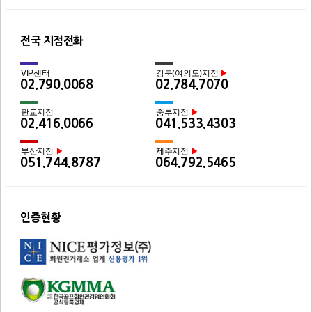
전국 지점전화
VIP센터
강북(여의도)지점
▶
02.790.0068
02.784.7070
판교지점
중부지점
▶
02.416.0066
041.533.4303
부산지점
제주지점
▶
▶
051.744.8787
064.792.5465
인증현황