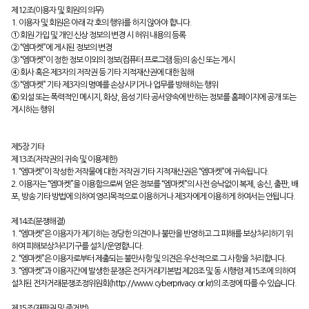
제12조(이용자 및 회원의 의무)
1. 이용자 및 회원은 아래 각 호의 행위를 하지 않아야 합니다.
① 회원 가입 및 개인 신상 정보의 변경 시 허위 내용의 등록
② “엠마켓”에 게시된 정보의 변경
③ “엠마켓”이 정한 정보 이외의 정보(컴퓨터 프로그램 등)의 송신 또는 게시
④ 회사 혹은 제3자의 저작권 등 기타 지적재산권에 대한 침해
⑤ “엠마켓” 기타 제3자의 명예를 손상시키거나 업무를 방해하는 행위
⑥ 외설 또는 폭력적인 메시지, 화상, 음성 기타 공서양속에 반하는 정보를 홈페이지에 공개 또는
게시하는 행위
제5장 기타
제13조(저작권의 귀속 및 이용제한)
1. “엠마켓”이 작성한 저작물에 대한 저작권 기타 지적재산권은 “엠마켓”에 귀속됩니다.
2. 이용자는 “엠마켓”을 이용함으로써 얻은 정보를 “엠마켓”의 사전 승낙없이 복제, 송신, 출판, 배
포, 방송 기타 방법에 의하여 영리목적으로 이용하거나 제3자에게 이용하게 하여서는 안됩니다.
제14조(분쟁해결)
1. “엠마켓”은 이용자가 제기하는 정당한 의견이나 불만을 반영하고 그 피해를 보상처리하기 위
하여 피해보상처리기구를 설치/운영합니다.
2. “엠마켓”은 이용자로부터 제출되는 불만사항 및 의견은 우선적으로 그 사항을 처리합니다.
3. “엠마켓”과 이용자간에 발생한 분쟁은 전자거래기본법 제28조 및 동 시행령 제15조에 의하여
설치된 전자거래분쟁조정위원회(http://www.cyberprivacy.or.kr)의 조정에 따를 수 있습니다.
제15조(재판권 및 준거법)