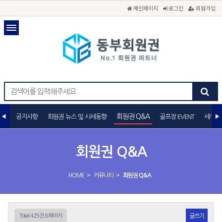
메인페이지
로그인
회원가입
회원권 Q&A
공지사항
회원권 뉴스 및 시세동향
골프장 EVENT
세무상
회원권 Q&A
>
>
HOME
커뮤니티
회원권 Q&A
Total 425건
8 페이지
글쓰기