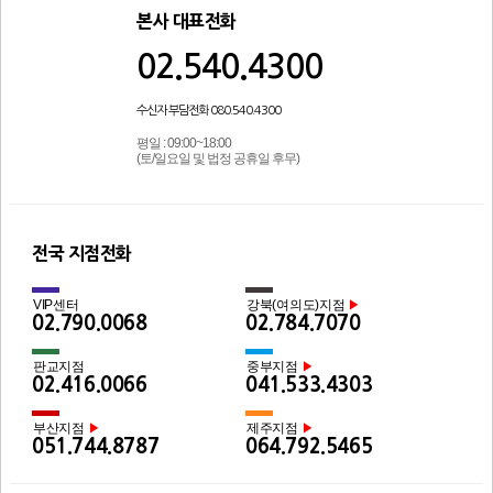
본사 대표전화
02.540.4300
수신자 부담전화 080.540.4300
평일 : 09:00~18:00
(토/일요일 및 법정 공휴일 후무)
전국 지점전화
VIP센터
강북(여의도)지점
▶
02.790.0068
02.784.7070
판교지점
중부지점
▶
02.416.0066
041.533.4303
부산지점
제주지점
▶
▶
051.744.8787
064.792.5465