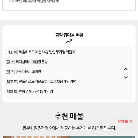
*
2026년 4월 4주차 회원권 시세동향
금일 급매물 현황
trending_up
[골프]
비전힐스cc 골프회원권
[리조트]
리솜리조트 제천 54평 법인 무기명 회원제
[골프]
테디밸리cc 회원권 분양
expand_less
[골프]
아름다운cc 회원권
expand_more
[리조트]
안토리조트 마운트하우스 130평 개인 기명
[리조트]
한화 안토 77평 등기 기명
[리조트]
한화 안토 67평 하프 등기 기명
[리조트]
한화리조트 스위트 회원제 무기명
추천 매물
[리조트]
소노 이그젝큐티브 회원제 무기명
+ 전체보기
동부회원권거래소에서 제공하는 추천매물 리스트 입니다.
[리조트]
소노호텔앤리조트 로얄 회원제 기명