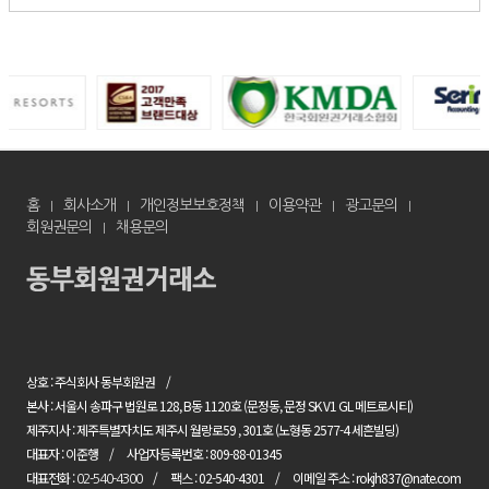
홈
회사소개
개인정보보호정책
이용약관
광고문의
회원권문의
채용문의
상호 : 주식회사 동부회원권
본사 : 서울시 송파구 법원로 128, B동 1120호 (문정동, 문정 SK V1 GL 메트로시티)
제주지사 : 제주특별자치도 제주시 월랑로59 , 301호 (노형동 2577-4 세흔빌딩)
대표자 : 이준행
사업자등록번호 : 809-88-01345
대표전화 :
팩스 : 02-540-4301
이메일 주소 : rokjh837@nate.com
02-540-4300