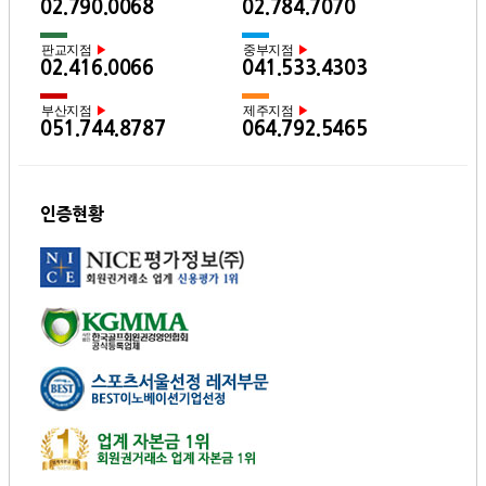
02.790.0068
02.784.7070
판교지점
중부지점
▶
▶
02.416.0066
041.533.4303
부산지점
제주지점
▶
▶
051.744.8787
064.792.5465
인증현황