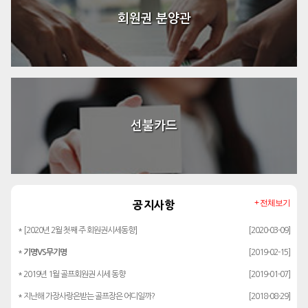
회원권 분양관
선불카드
+ 전체보기
공지사항
* [2020년 2월 첫째 주 회원권시세동향]
[2020-03-09]
*
기명VS무기명
[2019-02-15]
* 2019년 1월 골프회원권 시세 동향
[2019-01-07]
* 지난해 가장사랑은받는 골프장은 어디일까?
[2018-08-29]