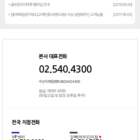
* 골프존조이마루 멤버십 안내
[2018-03-20]
* [동부회원권거래소]고객만족 브랜드대상 수상 성원해주신 고객님들께 감사드립…
[2017-05-01]
본사 대표전화
02.540.4300
수신자 부담전화 080.540.4300
평일 : 09:00~18:00
(토/일요일 및 법정 공휴일 후무)
전국 지점전화
VIP센터
강북(여의도)지점
▶