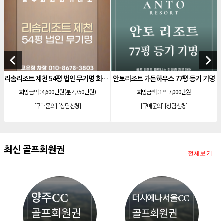
[리조트]
소노호텔앤리조트 로얄 회원제 기명
[리조트]
소노호텔앤리조트 로얄 등기 기명
[리조트]
소노호텔앤리조트 골드 회원제 무기명
[리조트]
소노호텔앤리조트 골드 등기 기명
keyboard_arrow_left
keyboard_arrow_right
[리조트]
소노호텔앤리조트 스위트 등기 무기명
리솜리조트 제천 54평 법인 무기명 회원제
안토리조트 가든하우스 77평 등기 기명
아시아나cc 
[리조트]
소노호텔앤리조트 스위트 등기 기명
(분 4,750만원)
희망금액 :
1억 7,000만원
희망금액 :
9억 9,
[리조트]
소노호텔앤리조트 이그제큐티브 무기명 회원제
상담신청]
[구매문의]
[상담신청]
[구매문의]
[상담
[골프]
아시아나cc 회원권
[골프]
발리오스cc 회원권 종류
[리조트]
소노호텔앤리조트 패밀리 등기 무기명
최신 골프회원권
+ 전체보기
[리조트]
켄싱턴리조트 31평 등기 통합 회원권
[리조트]
빌라쥬드 아난티 기명 회원권
[리조트]
안토리조트 가든하우스 77평 등기 기명
[리조트]
소노호텔앤리조트 로얄 회원제 기명