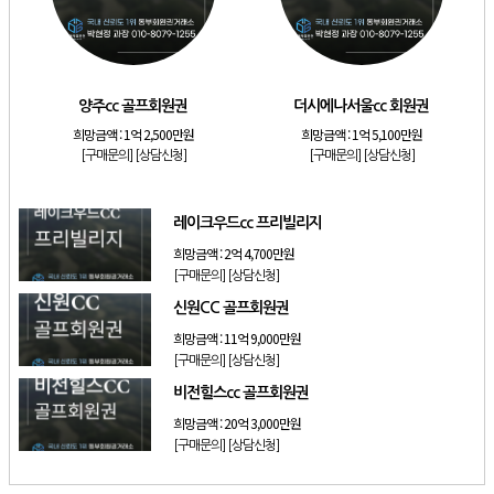
[리조트]
소노호텔앤리조트 스위트 등기 기명
[리조트]
금호리조트 28평 등기 기명
[골프]
양주cc 골프회원권
양주cc 골프회원권
더시에나서울cc 회원권
[골프]
더시에나서울cc 회원권
희망금액 :
1억 2,500만원
희망금액 :
1억 5,100만원
[골프]
레이크우드cc 프리빌리지
[구매문의]
[상담신청]
[구매문의]
[상담신청]
[골프]
신원CC 골프회원권
레이크우드cc 프리빌리지
희망금액 :
2억 4,700만원
[구매문의]
[상담신청]
신원CC 골프회원권
희망금액 :
11억 9,000만원
[구매문의]
[상담신청]
비전힐스cc 골프회원권
희망금액 :
20억 3,000만원
[구매문의]
[상담신청]