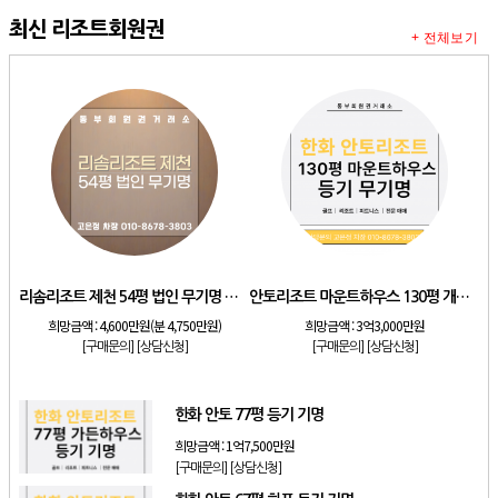
최신 리조트회원권
+ 전체보기
리솜리조트 제천 54평 법인 무기명 회원제
안토리조트 마운트하우스 130평 개인 기명
희망금액 :
4,600만원(분 4,750만원)
희망금액 :
3억3,000만원
[구매문의]
[상담신청]
[구매문의]
[상담신청]
한화 안토 77평 등기 기명
희망금액 :
1억7,500만원
[구매문의]
[상담신청]