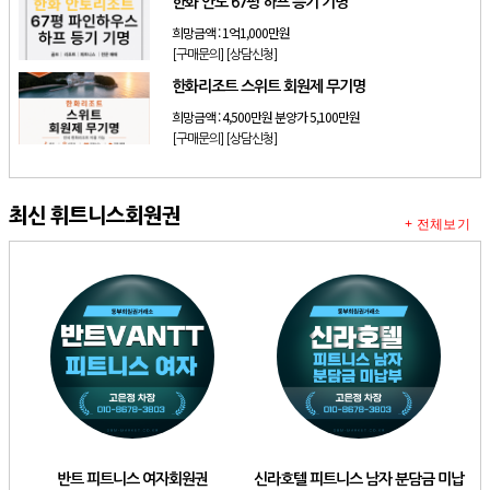
한화 안토 67평 하프 등기 기명
희망금액 :
1억1,000만원
[구매문의]
[상담신청]
한화리조트 스위트 회원제 무기명
희망금액 :
4,500만원 분양가 5,100만원
[구매문의]
[상담신청]
최신 휘트니스회원권
+ 전체보기
반트 피트니스 여자회원권
신라호텔 피트니스 남자 분담금 미납